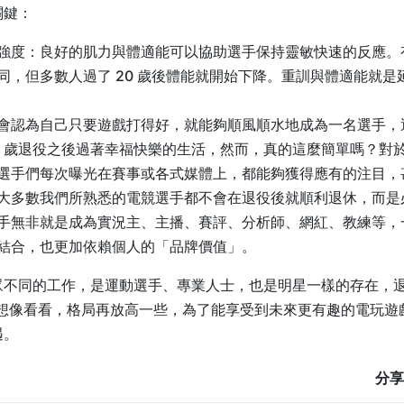
關鍵：
強度：良好的肌力與體適能可以協助選手保持靈敏快速的反應。
同，但多數人過了 20 歲後體能就開始下降。重訓與體適能就
會認為自己只要遊戲打得好，就能夠順風順水地成為一名選手，
5 歲退役之後過著幸福快樂的生活，然而，真的這麼簡單嗎？對
選手們每次曝光在賽事或各式媒體上，都能夠獲得應有的注目，
大多數我們所熟悉的電競選手都不會在退役後就順利退休，而是
手無非就是成為實況主、主播、賽評、分析師、網紅、教練等，
結合，也更加依賴個人的「品牌價值」。
眾不同的工作，是運動選手、專業人士，也是明星一樣的存在，
妨想像看看，格局再放高一些，為了能享受到未來更有趣的電玩遊
遇。
分享