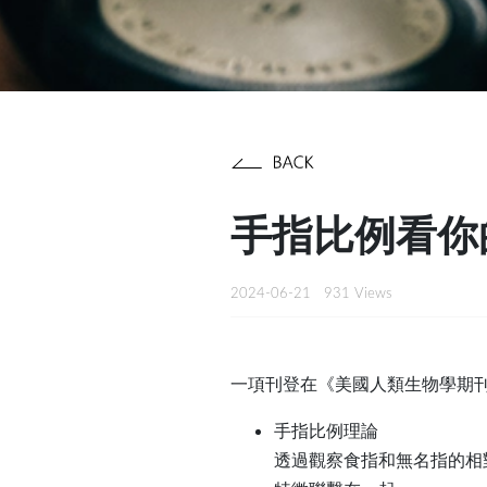
手指比例看你
2024-06-21
931 Views
一項刊登在《美國人類生物學期
手指比例理論
透過觀察食指和無名指的相