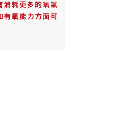
貼文 ：
下一篇
→