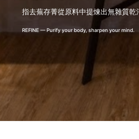
指去蕪存菁從原料中提煉出無雜質乾
REFINE — Purify your body, sharpen your mind.