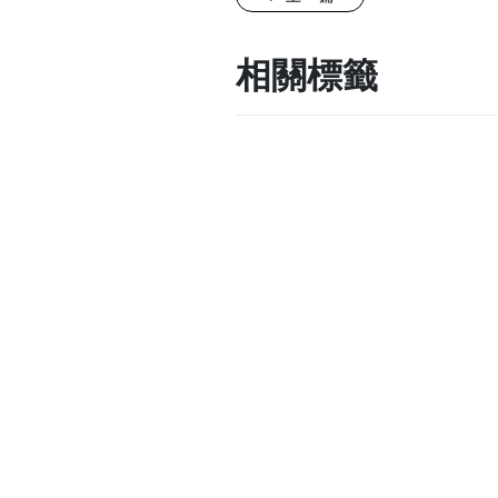
相關標籤
#台北健身
關於Refine
課程介紹
最新消息
士林店
台北市士林區中正路122號之
台